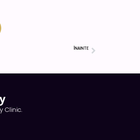
ÎNAINTE
Next
Oferta NT Shape
y
 Clinic.