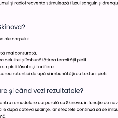
umul și radiofrecvența stimulează fluxul sanguin și drenajul
 Skinova?
 ale corpului:
uetă mai conturată.
 celulitei și îmbunătățirea fermității pielii.
a pielii lăsate și tonifiere.
cerea retenției de apă și îmbunătățirea texturii pielii.
e și când vezi rezultatele?
entru remodelare corporală cu Skinova, în funcție de nevo
zibile după câteva ședințe, iar efectele continuă să se 
rmă.