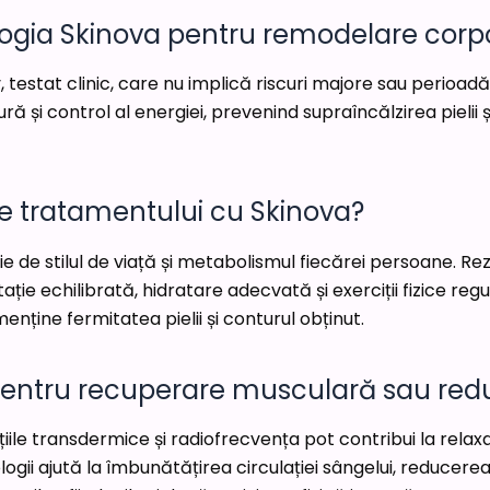
logia Skinova pentru remodelare corp
 testat clinic, care nu implică riscuri majore sau perioa
 și control al energiei, prevenind supraîncălzirea pielii ș
e tratamentului cu Skinova?
ie de stilul de viață și metabolismul fiecărei persoane. R
ție echilibrată, hidratare adecvată și exerciții fizice re
menține fermitatea pielii și conturul obținut.
ă pentru recuperare musculară sau red
ațiile transdermice și radiofrecvența pot contribui la rela
ogii ajută la îmbunătățirea circulației sângelui, reducerea