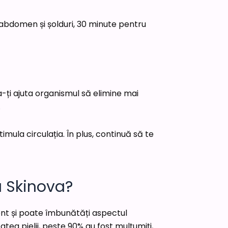
 abdomen și șolduri, 30 minute pentru
-ți ajuta organismul să elimine mai
.
ula circulația. În plus, continuă să te
u Skinova?
ent și poate îmbunătăți aspectul
atea pielii, peste 90% au fost mulțumiți,