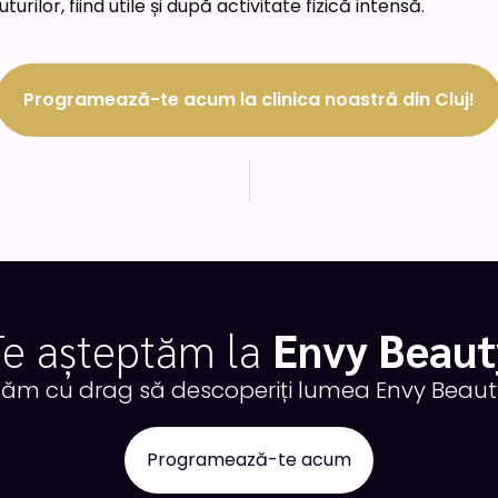
rilor, fiind utile și după activitate fizică intensă.
Programează-te acum la clinica noastră din Cluj!
Te așteptăm la
Envy Beaut
tăm cu drag să descoperiți lumea Envy Beauty
Programează-te acum