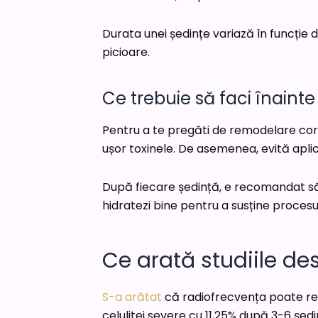
Durata unei ședințe variază în funcție
picioare.
Ce trebuie să faci înaint
Pentru a te pregăti de remodelare cor
ușor toxinele. De asemenea, evită aplic
După fiecare ședință, e recomandat să 
hidratezi bine pentru a susține procesul
Ce arată studiile d
S-a arătat
că radiofrecvența poate red
celulitei severe cu 11,25% după 3-6 ședi