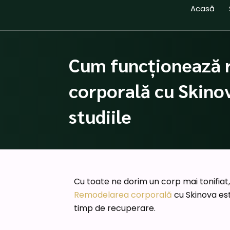
Skip
Acasă
to
content
Cum funcționează 
corporală cu Skinov
studiile
Cu toate ne dorim un corp mai tonifiat, 
Remodelarea corporală
cu Skinova est
timp de recuperare.