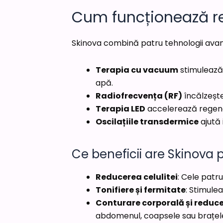
Cum funcționează r
Skinova combină patru tehnologii avansa
Terapia cu vacuum
stimulează c
apă.
Radiofrecvența (RF)
încălzește
Terapia LED
accelerează regenera
Oscilațiile transdermice
ajută 
Ce beneficii are Skinova
Reducerea celulitei
: Cele patr
Tonifiere și fermitate
: Stimule
Conturare corporală și reduce
abdomenul, coapsele sau brațel