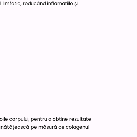
 limfatic, reducând inflamațiile și
ile corpului, pentru a obține rezultate
îmbunătățească pe măsură ce colagenul