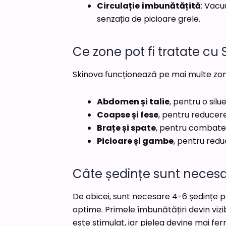
Circulație îmbunătățită
: Vacu
senzația de picioare grele.
Ce zone pot fi tratate cu
Skinova funcționează pe mai multe zone
Abdomen și talie
, pentru o sil
Coapse și fese
, pentru reducerea
Brațe și spate
, pentru combatere
Picioare și gambe
, pentru redu
Câte ședințe sunt necesar
De obicei, sunt necesare 4-6 ședințe p
optime. Primele îmbunătățiri devin vi
este stimulat, iar pielea devine mai fe