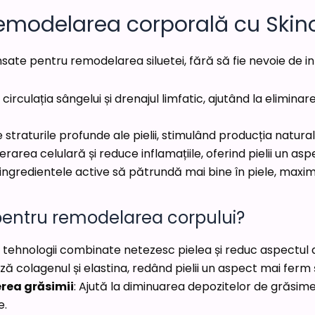
emodelarea corporală cu Skin
te pentru remodelarea siluetei, fără să fie nevoie de int
irculația sângelui și drenajul limfatic, ajutând la eliminar
 straturile profunde ale pielii, stimulând producția natural
rea celulară și reduce inflamațiile, oferind pielii un asp
ingredientele active să pătrundă mai bine în piele, maxi
 pentru remodelarea corpului?
u tehnologii combinate netezesc pielea și reduc aspectul 
ază colagenul și elastina, redând pielii un aspect mai ferm 
rea grăsimii
: Ajută la diminuarea depozitelor de grăsim
e.