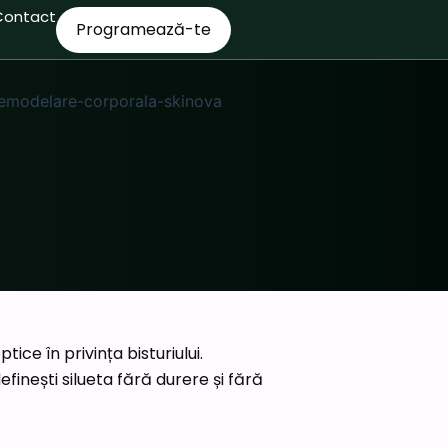
Contact
Programează-te
ice în privința bisturiului.
finești silueta fără durere și fără