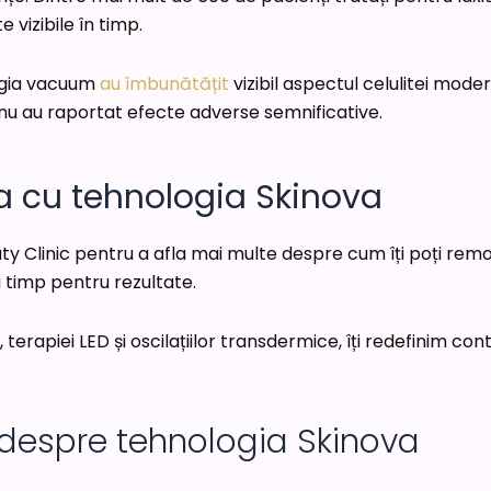
 vizibile în timp.
ogia vacuum
au îmbunătățit
vizibil aspectul celulitei mode
i nu au raportat efecte adverse semnificative.
ta cu tehnologia Skinova
auty Clinic pentru a afla mai multe despre cum îți poți re
i timp pentru rezultate.
 terapiei LED și oscilațiilor transdermice, îți redefinim c
 despre tehnologia Skinova