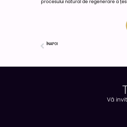
procesului natural de regenerare a țesutu
ÎNAPOI
Prev
Oferta Skinova
Vă invi