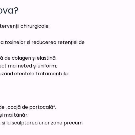
ova?
ervenții chirurgicale:
ea toxinelor și reducerea retenției de
ă de colagen și elastină.
ect mai neted și uniform.
mizând efectele tratamentului.
de „coajă de portocală”.
și mai tânăr.
e și la sculptarea unor zone precum