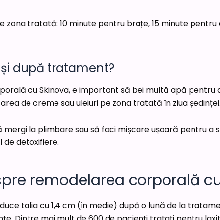
 de zona tratată: 10 minute pentru brațe, 15 minute pentru
e și după tratament?
porală cu Skinova, e important să bei multă apă pentru a
area de creme sau uleiuri pe zona tratată în ziua ședinței
mergi la plimbare sau să faci mișcare ușoară pentru a stim
 de detoxifiere.
espre remodelarea corporală c
uce talia cu 1,4 cm (în medie) după o lună de la tratam
nțe. Dintre mai mult de 600 de pacienți tratați pentru laxit