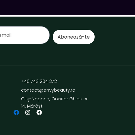
Abonează-te
+40 743 204 372
contact@envybeauty.ro
Cluj-Napoca, Onisifor Ghibu nr.
14, Mărăști
ă
F
I
F
a
n
a
c
s
c
e
t
e
b
a
b