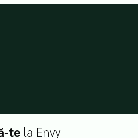
ă-te
la Envy