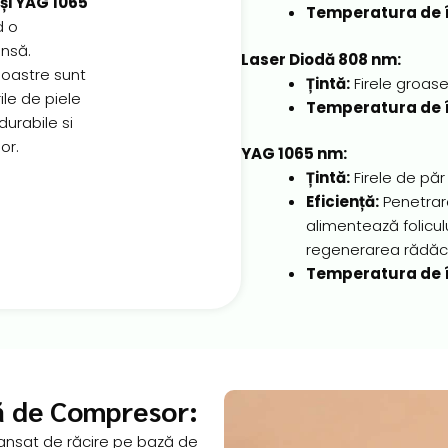
și YAG 1065
Temperatura de î
d o
insă.
Laser Diodă 808 nm:
oastre sunt
Țintă:
Firele groase 
ile de piele
Temperatura de î
durabile si
or.
YAG 1065 nm:
Țintă:
Firele de păr
Eficiență:
Penetrare
alimentează folicul
regenerarea rădăcin
Temperatura de î
ă de Compresor:
ansat de răcire pe bază de