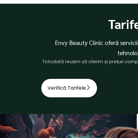
Tarif
Envy Beauty Clinic oferă servicii 
tehnolog
Totodată reușim să oferim și prețuri compe
Verifică Tarifele