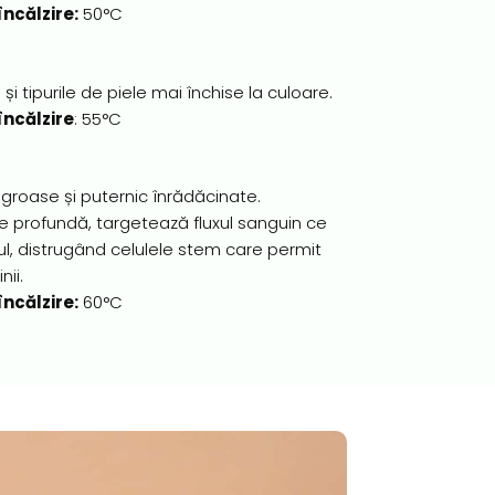
ncălzire:
50°C
și tipurile de piele mai închise la culoare.
ncălzire
: 55°C
 groase și puternic înrădăcinate.
 profundă, targetează fluxul sanguin ce
ul, distrugând celulele stem care permit
ii.
ncălzire:
60°C