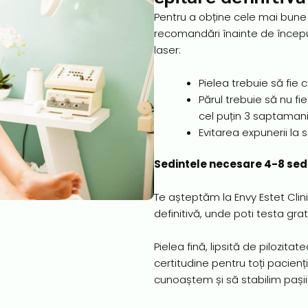
Pentru a obține cele mai bune r
recomandări înainte de început
laser:
Pielea trebuie să fie 
Părul trebuie să nu fi
cel puțin 3 saptamani
Evitarea expunerii la s
Sedintele necesare 4-8 sed
Te așteptăm la Envy Estet Clin
definitivă, unde poti testa gra
Pielea fină, lipsită de pilozita
certitudine pentru toți pacienț
cunoaștem și să stabilim pași