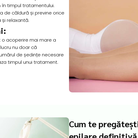
în timpul tratamentului.
a de căldură și previne orice
și relaxantă.
i:
t o acoperire mai mare a
 lucru nu doar că
 numărul de ședințe necesare
aza timpul unui tratament.
Cum te pregăteșt
epilare definitivă