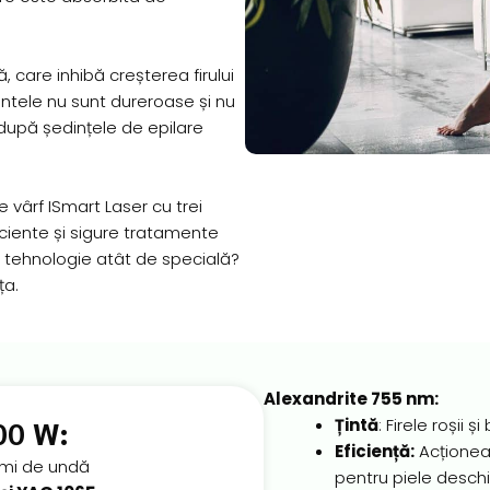
 care inhibă creșterea firului
mentele nu sunt dureroase și nu
upă ședințele de epilare
e vârf ISmart Laser cu trei
iciente și sigure tratamente
 tehnologie atât de specială?
ța.
Alexandrite 755 nm:
00 W:
Țintă
: Firele roșii 
Eficiență:
Acționeaz
imi de undă
pentru piele deschi