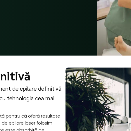
nitivă
ment de epilare definitivă
 cu tehnologia cea mai
tă pentru că oferă rezultate
e de epilare laser folosim
re este absorbită de