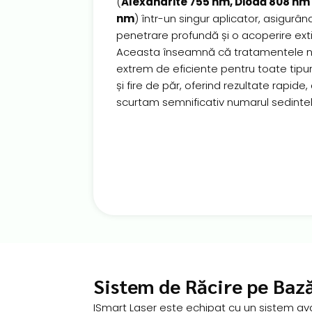
(
Alexandrite 755 nm, Diodă 808 nm 
nm
) într-un singur aplicator, asigurân
penetrare profundă și o acoperire ext
Aceasta înseamnă că tratamentele n
extrem de eficiente pentru toate tipur
și fire de păr, oferind rezultate rapide, 
scurtam semnificativ numarul sedintel
Sistem de Răcire pe Baz
ISmart Laser este echipat cu un sistem av