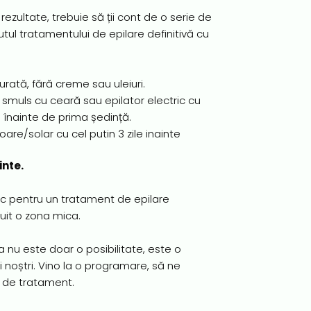
ezultate, trebuie să ții cont de o serie de
ul tratamentului de epilare definitivă cu
curată, fără creme sau uleiuri.
e smuls cu ceară sau epilator electric cu
 înainte de prima ședință.
oare/solar cu cel putin 3 zile inainte
inte.
ic pentru un tratament de epilare
tuit o zona mica.
tea nu este doar o posibilitate, este o
ii noștri. Vino la o programare, să ne
i de tratament.