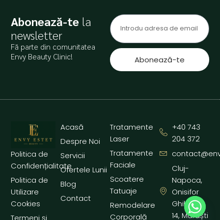
Abonează-te
la
newsletter
Fă parte din comunitatea
Envy Beauty Clinic!
Abonează-te
Acasă
Tratamente
+40 743
Laser
204 372
Despre Noi
Tratamente
contact@env
Politica de
Servicii
Faciale
Confidențialitate
Cluj-
Ofertele Lunii
Scoatere
Politica de
Napoca,
Blog
Tatuaje
Utilizare
Onisifor
Contact
Cookies
Ghibu nr.
Remodelare
14, Mărăști
Corporală
Termeni și