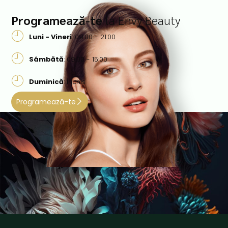
Programează-te
la Envy Beauty
Luni - Vineri
: 09:00 - 21:00
Sâmbătă
: 09:00 - 15:00
Duminică
: Închis
Programează-te