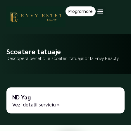
Skip
to
Programare
content
Ofertele Lunii
Despre Noi
Scoatere tatuaje
Descoperă beneficiile scoaterii tatuajelor la Envy Beauty.
ND Yag
Vezi detalii serviciu »