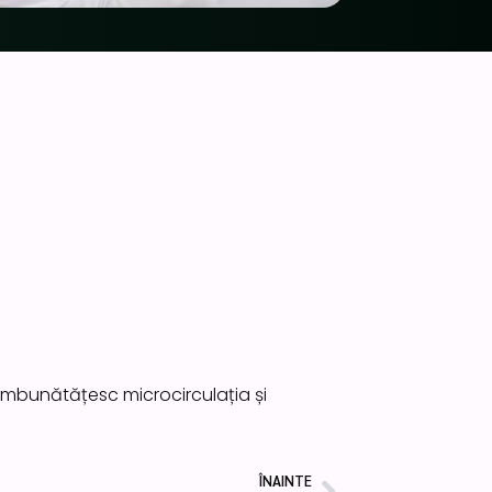
și, îmbunătățesc microcirculația și
ÎNAINTE