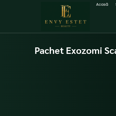
Skip
Acasă
to
content
Pachet Exozomi Sca