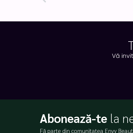
Prev
Vă invi
Abonează-te
la n
Fă parte din comunitatea Envy Beauty