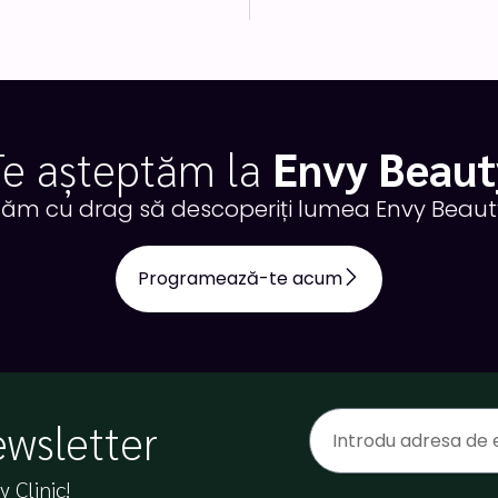
Remodelare Corporală la Cluj cu ntShape: Soluția Avansată pentru o Siluetă Perfectă, Fără Bisturiu
Pachet Facial Exozo
Te așteptăm la
Envy Beaut
tăm cu drag să descoperiți lumea Envy Beauty
Programează-te acum
ewsletter
 Clinic!