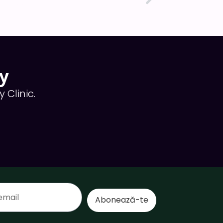
Next
mi + Micronedle + Peeling – 4 sedinte -10% discount
y
 Clinic.
Abonează-te