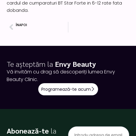
cardul de cumparaturi BT Star Forte in 6-12 rate fata
dobanda.
ÎNAPOI
Prev
Pachet Exozomi Scalp – Alopecie
Te așteptăm la
Envy Beauty
Vă invităm cu drag să descoperiți lumea Envy
Beauty Clinic.
Programează-te acum
Abonează-te
la