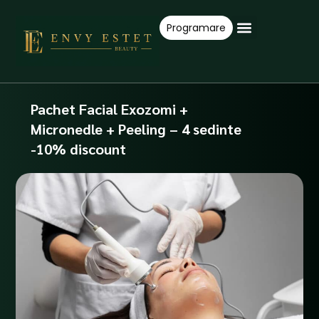
Skip
to
Programare
content
Ofertele Lunii
Despre Noi
Pachet Facial Exozomi +
Micronedle + Peeling – 4 sedinte
-10% discount