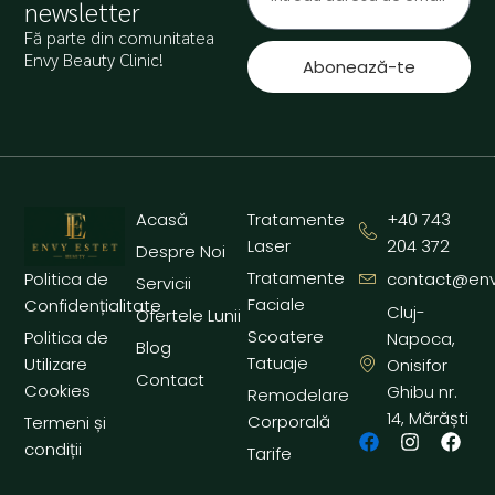
newsletter
Fă parte din comunitatea
Envy Beauty Clinic!
Abonează-te
Acasă
Tratamente
+40 743
Laser
204 372
Despre Noi
Tratamente
contact@env
Politica de
Servicii
Faciale
Confidențialitate
Cluj-
Ofertele Lunii
Scoatere
Politica de
Napoca,
Blog
Tatuaje
Utilizare
Onisifor
Contact
Cookies
Ghibu nr.
Remodelare
14, Mărăști
Corporală
Termeni și
F
I
F
condiții
Tarife
a
n
a
c
s
c